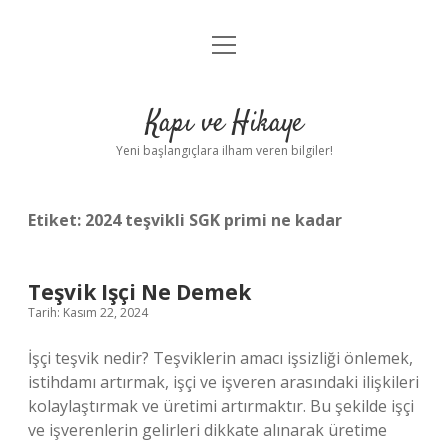
menüyü
Anasayfa
aç
Gizlilik Politikası
Kapı ve Hikaye
Yasal Uyarı
Yeni başlangıçlara ilham veren bilgiler!
Hakkımızda
Etiket:
2024 teşvikli SGK primi ne kadar
Teşvik Işçi Ne Demek
Tarih: Kasım 22, 2024
İşçi teşvik nedir? Teşviklerin amacı işsizliği önlemek,
istihdamı artırmak, işçi ve işveren arasındaki ilişkileri
kolaylaştırmak ve üretimi artırmaktır. Bu şekilde işçi
ve işverenlerin gelirleri dikkate alınarak üretime