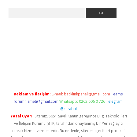
Arama
per.xyz
Reklam ve İletişim:
E-mail:
backlinkpaneli@gmail.com
Teams:
forumhizmeti@gmail.com
Whatsapp: 0262 606 0 726
Telegram:
@karabul
Yasal Uyarı:
Sitemiz, 5651 Sayılı Kanun gereğince Bilgi Teknolojileri
ve İletişim Kurumu (BTK) tarafından onaylanmış bir Yer Sağlayıcı
olarak hizmet vermektedir. Bu nedenle, sitedeki içerikleri proaktif