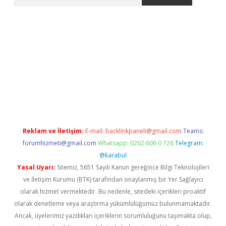
er.xyz
Reklam ve İletişim:
E-mail:
backlinkpaneli@gmail.com
Teams:
forumhizmeti@gmail.com
Whatsapp: 0262 606 0 726
Telegram:
@karabul
Yasal Uyarı:
Sitemiz, 5651 Sayılı Kanun gereğince Bilgi Teknolojileri
ve İletişim Kurumu (BTK) tarafından onaylanmış bir Yer Sağlayıcı
olarak hizmet vermektedir. Bu nedenle, sitedeki içerikleri proaktif
olarak denetleme veya araştırma yükümlülüğümüz bulunmamaktadır.
Ancak, üyelerimiz yazdıkları içeriklerin sorumluluğunu taşımakta olup,