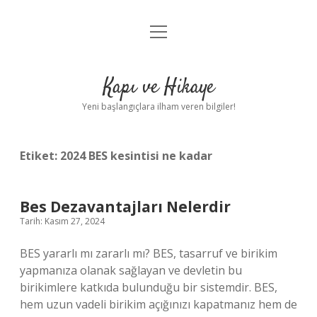
menüyü
Anasayfa
aç
Gizlilik Politikası
Kapı ve Hikaye
Yasal Uyarı
Yeni başlangıçlara ilham veren bilgiler!
Hakkımızda
Etiket:
2024 BES kesintisi ne kadar
Bes Dezavantajları Nelerdir
Tarih: Kasım 27, 2024
BES yararlı mı zararlı mı? BES, tasarruf ve birikim
yapmanıza olanak sağlayan ve devletin bu
birikimlere katkıda bulunduğu bir sistemdir. BES,
hem uzun vadeli birikim açığınızı kapatmanız hem de