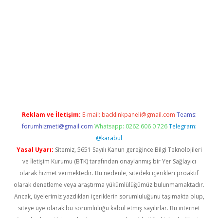
adresi
betexper.xyz
Reklam ve İletişim:
E-mail:
backlinkpaneli@gmail.com
Teams:
forumhizmeti@gmail.com
Whatsapp: 0262 606 0 726
Telegram:
@karabul
Yasal Uyarı:
Sitemiz, 5651 Sayılı Kanun gereğince Bilgi Teknolojileri
ve İletişim Kurumu (BTK) tarafından onaylanmış bir Yer Sağlayıcı
olarak hizmet vermektedir. Bu nedenle, sitedeki içerikleri proaktif
olarak denetleme veya araştırma yükümlülüğümüz bulunmamaktadır.
Ancak, üyelerimiz yazdıkları içeriklerin sorumluluğunu taşımakta olup,
siteye üye olarak bu sorumluluğu kabul etmiş sayılırlar. Bu internet