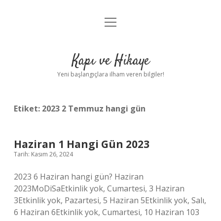
menüyü
Anasayfa
aç
Gizlilik Politikası
Kapı ve Hikaye
Yasal Uyarı
Yeni başlangıçlara ilham veren bilgiler!
Hakkımızda
Etiket:
2023 2 Temmuz hangi gün
Haziran 1 Hangi Gün 2023
Tarih: Kasım 26, 2024
2023 6 Haziran hangi gün? Haziran
2023MoDiSaEtkinlik yok, Cumartesi, 3 Haziran
3Etkinlik yok, Pazartesi, 5 Haziran 5Etkinlik yok, Salı,
6 Haziran 6Etkinlik yok, Cumartesi, 10 Haziran 103