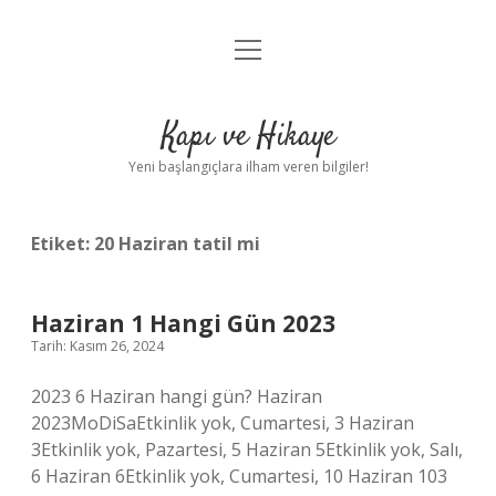
menüyü
Anasayfa
aç
Gizlilik Politikası
Kapı ve Hikaye
Yasal Uyarı
Yeni başlangıçlara ilham veren bilgiler!
Hakkımızda
Etiket:
20 Haziran tatil mi
Haziran 1 Hangi Gün 2023
Tarih: Kasım 26, 2024
2023 6 Haziran hangi gün? Haziran
2023MoDiSaEtkinlik yok, Cumartesi, 3 Haziran
3Etkinlik yok, Pazartesi, 5 Haziran 5Etkinlik yok, Salı,
6 Haziran 6Etkinlik yok, Cumartesi, 10 Haziran 103