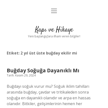
menüyü
Anasayfa
aç
Gizlilik Politikası
Kapı ve Hikaye
Yasal Uyarı
Yeni başlangıçlara ilham veren bilgiler!
Hakkımızda
Etiket:
2 yıl üst üste buğday ekilir mi
Buğday Soğuğa Dayanıklı Mı
Tarih: Kasım 29, 2024
Buğdayı soğuk vurur mu? Soğuk iklim tahılları
arasında buğday, çavdar ve tritikaleden sonra
soğuğa en dayanıklı olanıdır ve arpa en hassas
olanıdır. Bitkiler, gelişimlerinin hemen her