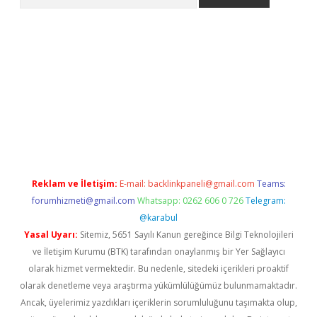
er.xyz
Reklam ve İletişim:
E-mail:
backlinkpaneli@gmail.com
Teams:
forumhizmeti@gmail.com
Whatsapp: 0262 606 0 726
Telegram:
@karabul
Yasal Uyarı:
Sitemiz, 5651 Sayılı Kanun gereğince Bilgi Teknolojileri
ve İletişim Kurumu (BTK) tarafından onaylanmış bir Yer Sağlayıcı
olarak hizmet vermektedir. Bu nedenle, sitedeki içerikleri proaktif
olarak denetleme veya araştırma yükümlülüğümüz bulunmamaktadır.
Ancak, üyelerimiz yazdıkları içeriklerin sorumluluğunu taşımakta olup,