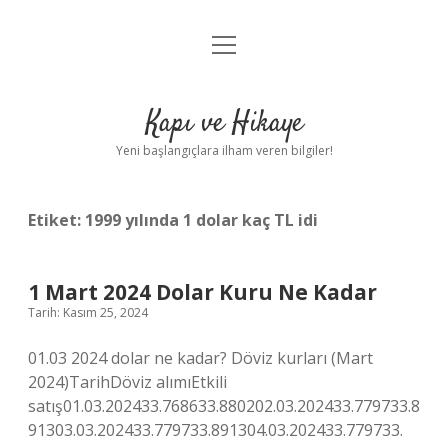
menüyü
Anasayfa
aç
Gizlilik Politikası
Kapı ve Hikaye
Yasal Uyarı
Yeni başlangıçlara ilham veren bilgiler!
Hakkımızda
Etiket:
1999 yılında 1 dolar kaç TL idi
1 Mart 2024 Dolar Kuru Ne Kadar
Tarih: Kasım 25, 2024
01.03 2024 dolar ne kadar? Döviz kurları (Mart
2024)TarihDöviz alımıEtkili
satış01.03.202433.768633.880202.03.202433.779733.8
91303.03.202433.779733.891304.03.202433.779733.