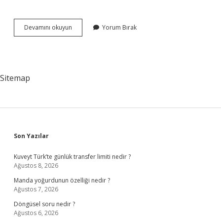
1
Devamını okuyun
Yorum Bırak
Mart
2024
Dolar
Kuru
Ne
Sitemap
Kadar
Sidebar
Son Yazılar
Kuveyt Türk’te günlük transfer limiti nedir ?
Ağustos 8, 2026
Manda yoğurdunun özelliği nedir ?
Ağustos 7, 2026
Döngüsel soru nedir ?
Ağustos 6, 2026