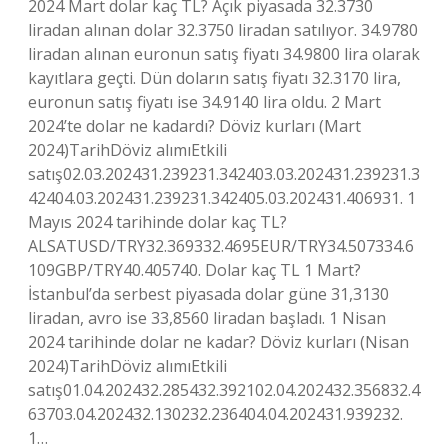
2024 Mart dolar kaç TL? Açık piyasada 32.3730
liradan alınan dolar 32.3750 liradan satılıyor. 34.9780
liradan alınan euronun satış fiyatı 34.9800 lira olarak
kayıtlara geçti. Dün doların satış fiyatı 32.3170 lira,
euronun satış fiyatı ise 34.9140 lira oldu. 2 Mart
2024’te dolar ne kadardı? Döviz kurları (Mart
2024)TarihDöviz alımıEtkili
satış02.03.202431.239231.342403.03.202431.239231.3
42404.03.202431.239231.342405.03.202431.406931. 1
Mayıs 2024 tarihinde dolar kaç TL?
ALSATUSD/TRY32.369332.4695EUR/TRY34.507334.6
109GBP/TRY40.405740. Dolar kaç TL 1 Mart?
İstanbul’da serbest piyasada dolar güne 31,3130
liradan, avro ise 33,8560 liradan başladı. 1 Nisan
2024 tarihinde dolar ne kadar? Döviz kurları (Nisan
2024)TarihDöviz alımıEtkili
satış01.04.202432.285432.392102.04.202432.356832.4
63703.04.202432.130232.236404.04.202431.939232.
1…