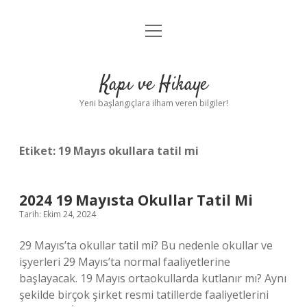
menüyü
Anasayfa
aç
Gizlilik Politikası
Kapı ve Hikaye
Yasal Uyarı
Yeni başlangıçlara ilham veren bilgiler!
Hakkımızda
Etiket:
19 Mayıs okullara tatil mi
2024 19 Mayısta Okullar Tatil Mi
Tarih: Ekim 24, 2024
29 Mayıs’ta okullar tatil mi? Bu nedenle okullar ve
işyerleri 29 Mayıs’ta normal faaliyetlerine
başlayacak. 19 Mayıs ortaokullarda kutlanır mı? Aynı
şekilde birçok şirket resmi tatillerde faaliyetlerini