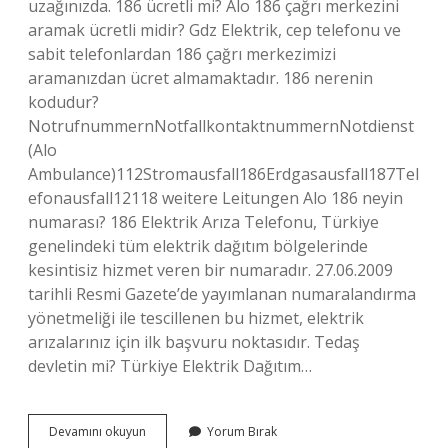
uzağınızda. 186 ücretli mi? Alo 186 çağrı merkezini
aramak ücretli midir? Gdz Elektrik, cep telefonu ve
sabit telefonlardan 186 çağrı merkezimizi
aramanızdan ücret almamaktadır. 186 nerenin
kodudur?
NotrufnummernNotfallkontaktnummernNotdienst
(Alo
Ambulance)112Stromausfall186Erdgasausfall187Tel
efonausfall12118 weitere Leitungen Alo 186 neyin
numarası? 186 Elektrik Arıza Telefonu, Türkiye
genelindeki tüm elektrik dağıtım bölgelerinde
kesintisiz hizmet veren bir numaradır. 27.06.2009
tarihli Resmi Gazete’de yayımlanan numaralandırma
yönetmeliği ile tescillenen bu hizmet, elektrik
arızalarınız için ilk başvuru noktasıdır. Tedaş
devletin mi? Türkiye Elektrik Dağıtım…
186
Devamını okuyun
Yorum Bırak