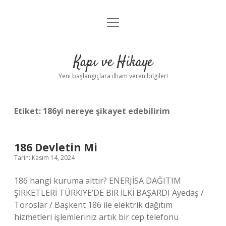
menüyü
Anasayfa
aç
Gizlilik Politikası
Kapı ve Hikaye
Yasal Uyarı
Yeni başlangıçlara ilham veren bilgiler!
Hakkımızda
Etiket:
186yi nereye şikayet edebilirim
186 Devletin Mi
Tarih: Kasım 14, 2024
186 hangi kuruma aittir? ENERJİSA DAĞITIM
ŞİRKETLERİ TÜRKİYE’DE BİR İLKİ BAŞARDI Ayedaş /
Toroslar / Başkent 186 ile elektrik dağıtım
hizmetleri işlemleriniz artık bir cep telefonu