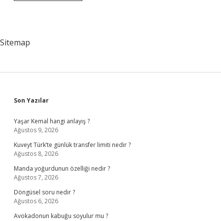
Devletin
Mi
Sitemap
Sidebar
Son Yazılar
Yaşar Kemal hangi anlayış ?
Ağustos 9, 2026
Kuveyt Türk’te günlük transfer limiti nedir ?
Ağustos 8, 2026
Manda yoğurdunun özelliği nedir ?
Ağustos 7, 2026
Döngüsel soru nedir ?
Ağustos 6, 2026
Avokadonun kabuğu soyulur mu ?