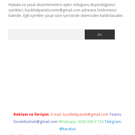
Hukuka ve yasal düzenlemelere aykırı olduğunu düşündüğünüz
içerikleri,
backlinkpanelicomtr@gmail.com
adresine bildirmeniz
halinde, ilgili içerikler yasal süre içerisinde sitemizden kaldırılacaktır.
Arama
er.xyz
Reklam ve İletişim:
E-mail:
backlinkpaneli@gmail.com
Teams:
forumhizmeti@gmail.com
Whatsapp: 0262 606 0 726
Telegram:
@karabul