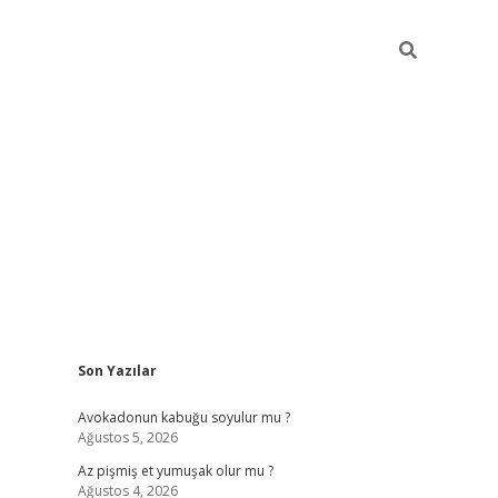
Sidebar
Son Yazılar
elexbet yeni giriş adresi
betexper.xyz
Avokadonun kabuğu soyulur mu ?
Ağustos 5, 2026
Az pişmiş et yumuşak olur mu ?
Ağustos 4, 2026