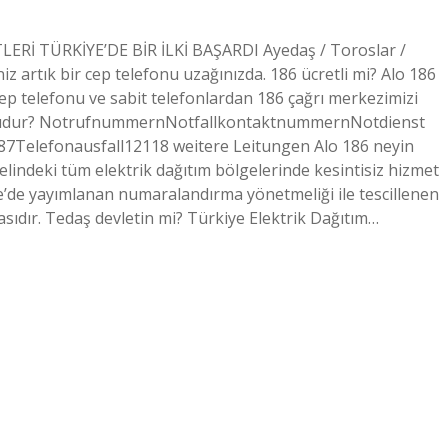
LERİ TÜRKİYE’DE BİR İLKİ BAŞARDI Ayedaş / Toroslar /
niz artık bir cep telefonu uzağınızda. 186 ücretli mi? Alo 186
cep telefonu ve sabit telefonlardan 186 çağrı merkezimizi
odudur? NotrufnummernNotfallkontaktnummernNotdienst
7Telefonausfall12118 weitere Leitungen Alo 186 neyin
lindeki tüm elektrik dağıtım bölgelerinde kesintisiz hizmet
te’de yayımlanan numaralandırma yönetmeliği ile tescillenen
tasıdır. Tedaş devletin mi? Türkiye Elektrik Dağıtım…