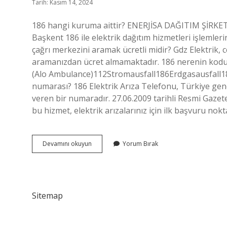
Tarih: Kasım 14, 2024
186 hangi kuruma aittir? ENERJİSA DAĞITIM ŞİRKET
Başkent 186 ile elektrik dağıtım hizmetleri işlemleri
çağrı merkezini aramak ücretli midir? Gdz Elektrik, 
aramanızdan ücret almamaktadır. 186 nerenin k
(Alo Ambulance)112Stromausfall186Erdgasausfall18
numarası? 186 Elektrik Arıza Telefonu, Türkiye gene
veren bir numaradır. 27.06.2009 tarihli Resmi Gaze
bu hizmet, elektrik arızalarınız için ilk başvuru nok
186
Devamını okuyun
Yorum Bırak
Devletin
Mi
Sitemap