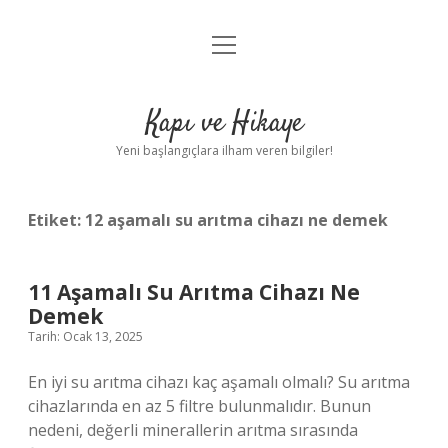
menüyü
Anasayfa
aç
Gizlilik Politikası
Kapı ve Hikaye
Yasal Uyarı
Yeni başlangıçlara ilham veren bilgiler!
Hakkımızda
Etiket:
12 aşamalı su arıtma cihazı ne demek
11 Aşamalı Su Arıtma Cihazı Ne
Demek
Tarih: Ocak 13, 2025
En iyi su arıtma cihazı kaç aşamalı olmalı? Su arıtma
cihazlarında en az 5 filtre bulunmalıdır. Bunun
nedeni, değerli minerallerin arıtma sırasında