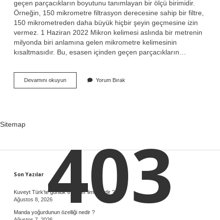
geçen parçacıkların boyutunu tanımlayan bir ölçü birimidir.
Örneğin, 150 mikrometre filtrasyon derecesine sahip bir filtre,
150 mikrometreden daha büyük hiçbir şeyin geçmesine izin
vermez. 1 Haziran 2022 Mikron kelimesi aslında bir metrenin
milyonda biri anlamına gelen mikrometre kelimesinin
kısaltmasıdır. Bu, esasen içinden geçen parçacıkların…
Mikron
Devamını okuyun
Yorum Bırak
Ne
Birimidir
Sitemap
403
Sidebar
Son Yazılar
Kuveyt Türk’te günlük transfer limiti nedir ?
Ağustos 8, 2026
Manda yoğurdunun özelliği nedir ?
Ağustos 7, 2026