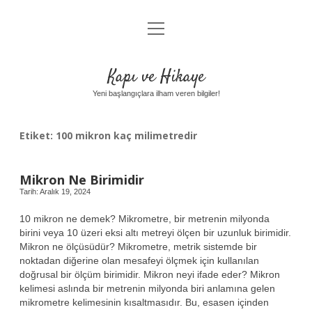
menüyü
Anasayfa
aç
Gizlilik Politikası
Kapı ve Hikaye
Yasal Uyarı
Yeni başlangıçlara ilham veren bilgiler!
Hakkımızda
Etiket:
100 mikron kaç milimetredir
Mikron Ne Birimidir
Tarih: Aralık 19, 2024
10 mikron ne demek? Mikrometre, bir metrenin milyonda
birini veya 10 üzeri eksi altı metreyi ölçen bir uzunluk birimidir.
Mikron ne ölçüsüdür? Mikrometre, metrik sistemde bir
noktadan diğerine olan mesafeyi ölçmek için kullanılan
doğrusal bir ölçüm birimidir. Mikron neyi ifade eder? Mikron
kelimesi aslında bir metrenin milyonda biri anlamına gelen
mikrometre kelimesinin kısaltmasıdır. Bu, esasen içinden