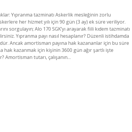
aklar: Yıpranma tazminatı Askerlik mesleğinin zorlu
erlere her hizmet yılı için 90 gün (3 ay) ek süre veriliyor.
nı sorgulayın; Alo 170 SGK’yı arayarak fiili kıdem tazminatı
lirsiniz. Yıpranma payı nasıl hesaplanır? Düzenli istihdamda
gündür. Ancak amortisman payına hak kazananlar için bu süre
 hak kazanmak için kişinin 3600 gün ağır şartlı işte
ir? Amortisman tutarı, çalışanın…