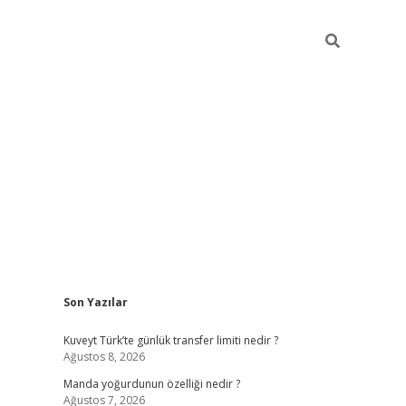
Sidebar
Son Yazılar
elexbet yeni giriş adresi
betexper.xyz
Kuveyt Türk’te günlük transfer limiti nedir ?
Ağustos 8, 2026
Manda yoğurdunun özelliği nedir ?
Ağustos 7, 2026