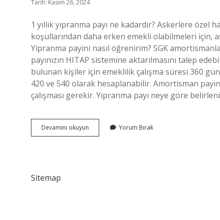
Tarih: Kasım 26, 2024
1 yıllık yıpranma payı ne kadardır? Askerlere özel h
koşullarından daha erken emekli olabilmeleri için, ask
Yipranma payini nasıl öğrenirim? SGK amortismanları
payınızın HITAP sistemine aktarılmasını talep edebi
bulunan kişiler için emeklilik çalışma süresi 360 
420 ve 540 olarak hesaplanabilir. Amortisman payına
çalışması gerekir. Yıpranma payı neye göre belirlen
Bir
Devamını okuyun
Yorum Bırak
Işçinin
Yıpranma
Payı
Nasıl
Hesaplanır
Sitemap