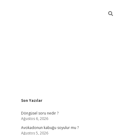
Sidebar
Son Yazılar
elexbet yeni giriş adresi
betexper.xyz
Döngüsel soru nedir ?
Ağustos 6, 2026
Avokadonun kabuğu soyulur mu ?
Ağustos 5, 2026