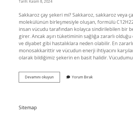
Tarih: Kasım 8, 2024
Sakkaroz çay şekeri mi? Sakkaroz, sakkaroz veya çay 
molekülünün birleşmesiyle oluşan, formülü C12H22O1
insan vücudu tarafından kolayca sindirilebilen bir b
girer. Ancak aşırı tüketiminin sağlığa zararlı olduğu
ve diyabet gibi hastalıklara neden olabilir. En zararl
monosakkarittir ve vücudun enerji ihtiyacını karşılar
olarak bildiğimiz şekerin en basit halidir. Vücudumu
Sakkaroz
Devamını okuyun
Yorum Bırak
Şekeri
Nedir
Sitemap