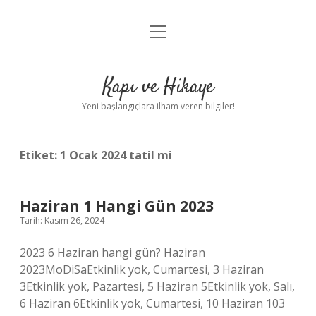
menüyü
Anasayfa
aç
Gizlilik Politikası
Kapı ve Hikaye
Yasal Uyarı
Yeni başlangıçlara ilham veren bilgiler!
Hakkımızda
Etiket:
1 Ocak 2024 tatil mi
Haziran 1 Hangi Gün 2023
Tarih: Kasım 26, 2024
2023 6 Haziran hangi gün? Haziran
2023MoDiSaEtkinlik yok, Cumartesi, 3 Haziran
3Etkinlik yok, Pazartesi, 5 Haziran 5Etkinlik yok, Salı,
6 Haziran 6Etkinlik yok, Cumartesi, 10 Haziran 103