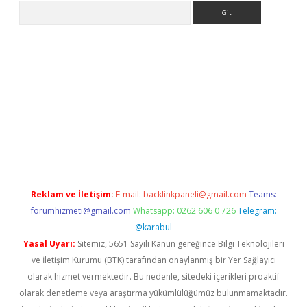
Arama
er.xyz
Reklam ve İletişim:
E-mail:
backlinkpaneli@gmail.com
Teams:
forumhizmeti@gmail.com
Whatsapp: 0262 606 0 726
Telegram:
@karabul
Yasal Uyarı:
Sitemiz, 5651 Sayılı Kanun gereğince Bilgi Teknolojileri
ve İletişim Kurumu (BTK) tarafından onaylanmış bir Yer Sağlayıcı
olarak hizmet vermektedir. Bu nedenle, sitedeki içerikleri proaktif
olarak denetleme veya araştırma yükümlülüğümüz bulunmamaktadır.