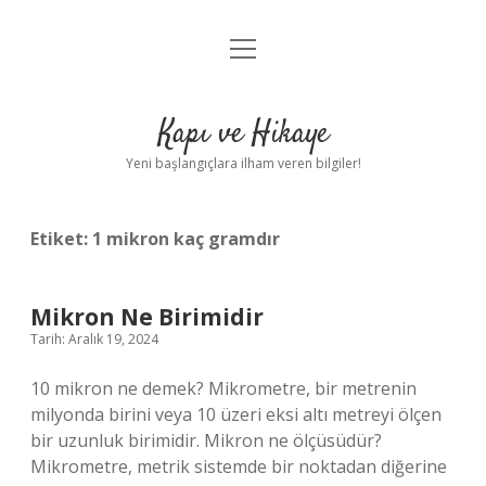
menüyü
Anasayfa
aç
Gizlilik Politikası
Kapı ve Hikaye
Yasal Uyarı
Yeni başlangıçlara ilham veren bilgiler!
Hakkımızda
Etiket:
1 mikron kaç gramdır
Mikron Ne Birimidir
Tarih: Aralık 19, 2024
10 mikron ne demek? Mikrometre, bir metrenin
milyonda birini veya 10 üzeri eksi altı metreyi ölçen
bir uzunluk birimidir. Mikron ne ölçüsüdür?
Mikrometre, metrik sistemde bir noktadan diğerine