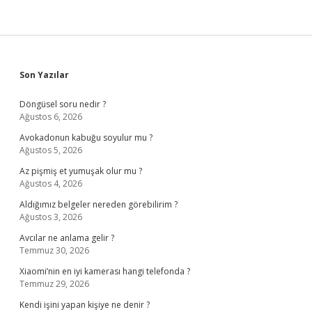
Kaç
Km
Gider
Sidebar
Son Yazılar
Döngüsel soru nedir ?
Ağustos 6, 2026
Avokadonun kabuğu soyulur mu ?
Ağustos 5, 2026
Az pişmiş et yumuşak olur mu ?
Ağustos 4, 2026
Aldığımız belgeler nereden görebilirim ?
Ağustos 3, 2026
Avcılar ne anlama gelir ?
Temmuz 30, 2026
Xiaomi’nin en iyi kamerası hangi telefonda ?
Temmuz 29, 2026
Kendi işini yapan kişiye ne denir ?