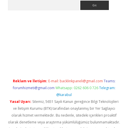
Arama
er.xyz
Reklam ve İletişim:
E-mail:
backlinkpaneli@gmail.com
Teams:
forumhizmeti@gmail.com
Whatsapp: 0262 606 0 726
Telegram:
@karabul
Yasal Uyarı:
Sitemiz, 5651 Sayılı Kanun gereğince Bilgi Teknolojileri
ve İletişim Kurumu (BTK) tarafından onaylanmış bir Yer Sağlayıcı
olarak hizmet vermektedir. Bu nedenle, sitedeki içerikleri proaktif
olarak denetleme veya araştırma yükümlülüğümüz bulunmamaktadır.