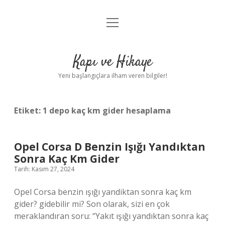
menüyü
Anasayfa
aç
Gizlilik Politikası
Kapı ve Hikaye
Yasal Uyarı
Yeni başlangıçlara ilham veren bilgiler!
Hakkımızda
Etiket:
1 depo kaç km gider hesaplama
Opel Corsa D Benzin Işığı Yandıktan
Sonra Kaç Km Gider
Tarih: Kasım 27, 2024
Opel Corsa benzin ışığı yandiktan sonra kaç km
gider? gidebilir mi? Son olarak, sizi en çok
meraklandıran soru: “Yakıt ışığı yandıktan sonra kaç