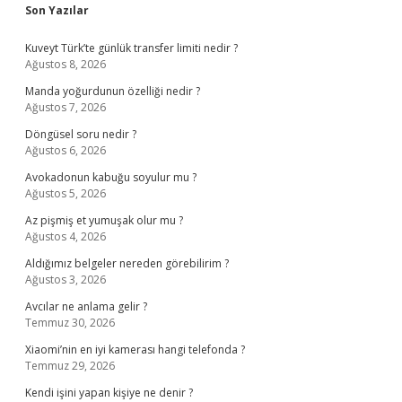
Sidebar
Son Yazılar
Kuveyt Türk’te günlük transfer limiti nedir ?
Ağustos 8, 2026
Manda yoğurdunun özelliği nedir ?
Ağustos 7, 2026
Döngüsel soru nedir ?
Ağustos 6, 2026
Avokadonun kabuğu soyulur mu ?
Ağustos 5, 2026
Az pişmiş et yumuşak olur mu ?
Ağustos 4, 2026
Aldığımız belgeler nereden görebilirim ?
Ağustos 3, 2026
Avcılar ne anlama gelir ?
Temmuz 30, 2026
Xiaomi’nin en iyi kamerası hangi telefonda ?
Temmuz 29, 2026
Kendi işini yapan kişiye ne denir ?