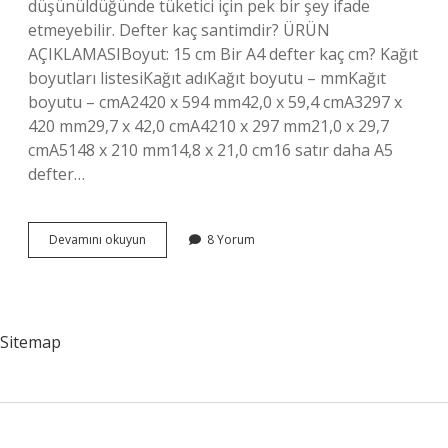
düşünüldüğünde tüketici için pek bir şey ifade
etmeyebilir. Defter kaç santimdir? ÜRÜN
AÇIKLAMASIBoyut: 15 cm Bir A4 defter kaç cm? Kağıt
boyutları listesiKağıt adıKağıt boyutu – mmKağıt
boyutu – cmA2420 x 594 mm42,0 x 59,4 cmA3297 x
420 mm29,7 x 42,0 cmA4210 x 297 mm21,0 x 29,7
cmA5148 x 210 mm14,8 x 21,0 cm16 satır daha A5
defter…
Bir
Devamını okuyun
8 Yorum
Defter
Boyutu
Kaç
Cm
Sitemap