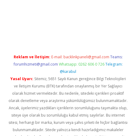
resi
betexper.xyz
Reklam ve İletişim:
E-mail:
backlinkpaneli@gmail.com
Teams:
forumhizmeti@gmail.com
Whatsapp: 0262 606 0 726
Telegram:
@karabul
Yasal Uyarı:
Sitemiz, 5651 Sayılı Kanun gereğince Bilgi Teknolojileri
ve İletişim Kurumu (BTK) tarafından onaylanmış bir Yer Sağlayıcı
olarak hizmet vermektedir. Bu nedenle, sitedeki içerikleri proaktif
olarak denetleme veya araştırma yükümlülüğümüz bulunmamaktadır.
Ancak, üyelerimiz yazdıkları içeriklerin sorumluluğunu taşımakta olup,
siteye üye olarak bu sorumluluğu kabul etmiş sayılırlar. Bu internet
sitesi, herhangi bir marka, kurum veya şahıs şirketi ile hiçbir bağlantısı
bulunmamaktadır. Sitede yalnızca kendi hazırladığımız makaleler