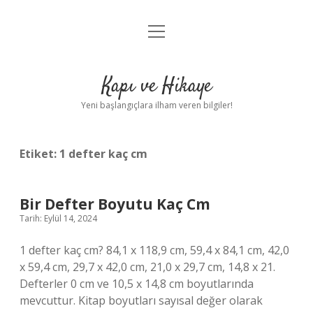
menüyü
Anasayfa
aç
Gizlilik Politikası
Kapı ve Hikaye
Yasal Uyarı
Yeni başlangıçlara ilham veren bilgiler!
Hakkımızda
Etiket:
1 defter kaç cm
Bir Defter Boyutu Kaç Cm
Tarih: Eylül 14, 2024
1 defter kaç cm? 84,1 x 118,9 cm, 59,4 x 84,1 cm, 42,0
x 59,4 cm, 29,7 x 42,0 cm, 21,0 x 29,7 cm, 14,8 x 21.
Defterler 0 cm ve 10,5 x 14,8 cm boyutlarında
mevcuttur. Kitap boyutları sayısal değer olarak