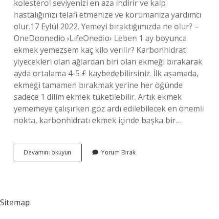
kolesterol seviyenizi en aza indirir ve kalp
hastalığınızı telafi etmenize ve korumanıza yardımcı
olur.17 Eylül 2022. Yemeyi bıraktığımızda ne olur? –
OneDoonedio ›LifeOnedio› Leben 1 ay boyunca
ekmek yemezsem kaç kilo verilir? Karbonhidrat
yiyecekleri olan ağlardan biri olan ekmeği bırakarak
ayda ortalama 4-5 £ kaybedebilirsiniz. İlk aşamada,
ekmeği tamamen bırakmak yerine her öğünde
sadece 1 dilim ekmek tüketilebilir. Artık ekmek
yememeye çalışırken göz ardı edilebilecek en önemli
nokta, karbonhidratı ekmek içinde başka bir…
Hiç
Devamını okuyun
Yorum Bırak
Ekmek
Yemezsem
Ne
Olur
Sitemap