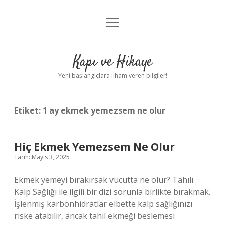
menüyü
Anasayfa
aç
Gizlilik Politikası
Kapı ve Hikaye
Yasal Uyarı
Yeni başlangıçlara ilham veren bilgiler!
Hakkımızda
Etiket:
1 ay ekmek yemezsem ne olur
Hiç Ekmek Yemezsem Ne Olur
Tarih: Mayıs 3, 2025
Ekmek yemeyi bırakırsak vücutta ne olur? Tahılı
Kalp Sağlığı ile ilgili bir dizi sorunla birlikte bırakmak.
İşlenmiş karbonhidratlar elbette kalp sağlığınızı
riske atabilir, ancak tahıl ekmeği beslemesi