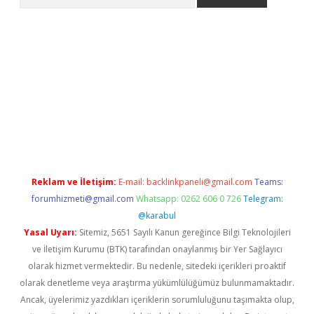
er.xyz
Reklam ve İletişim:
E-mail:
backlinkpaneli@gmail.com
Teams:
forumhizmeti@gmail.com
Whatsapp: 0262 606 0 726
Telegram:
@karabul
Yasal Uyarı:
Sitemiz, 5651 Sayılı Kanun gereğince Bilgi Teknolojileri
ve İletişim Kurumu (BTK) tarafından onaylanmış bir Yer Sağlayıcı
olarak hizmet vermektedir. Bu nedenle, sitedeki içerikleri proaktif
olarak denetleme veya araştırma yükümlülüğümüz bulunmamaktadır.
Ancak, üyelerimiz yazdıkları içeriklerin sorumluluğunu taşımakta olup,