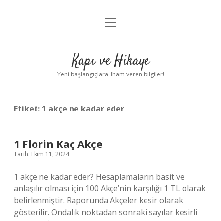
menüyü
Anasayfa
aç
Gizlilik Politikası
Kapı ve Hikaye
Yasal Uyarı
Yeni başlangıçlara ilham veren bilgiler!
Hakkımızda
Etiket:
1 akçe ne kadar eder
1 Florin Kaç Akçe
Tarih: Ekim 11, 2024
1 akçe ne kadar eder? Hesaplamaların basit ve
anlaşılır olması için 100 Akçe’nin karşılığı 1 TL olarak
belirlenmiştir. Raporunda Akçeler kesir olarak
gösterilir. Ondalık noktadan sonraki sayılar kesirli