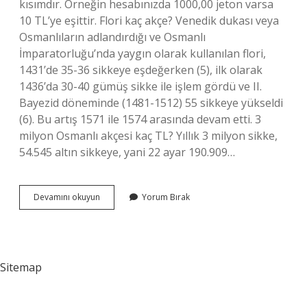
kısımdır. Örneğin hesabınızda 1000,00 jeton varsa
10 TL’ye eşittir. Flori kaç akçe? Venedik dukası veya
Osmanlıların adlandırdığı ve Osmanlı
İmparatorluğu’nda yaygın olarak kullanılan flori,
1431’de 35-36 sikkeye eşdeğerken (5), ilk olarak
1436’da 30-40 gümüş sikke ile işlem gördü ve II.
Bayezid döneminde (1481-1512) 55 sikkeye yükseldi
(6). Bu artış 1571 ile 1574 arasında devam etti. 3
milyon Osmanlı akçesi kaç TL? Yıllık 3 milyon sikke,
54.545 altın sikkeye, yani 22 ayar 190.909…
1
Devamını okuyun
Yorum Bırak
Florin
Kaç
Akçe
Sitemap