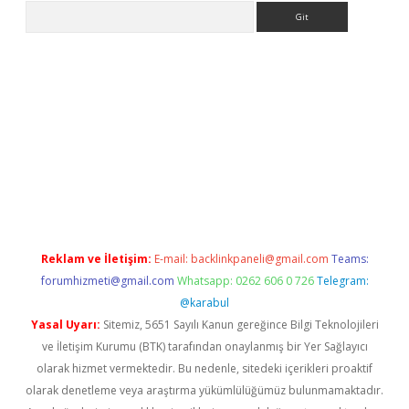
Arama
er.xyz
Reklam ve İletişim:
E-mail:
backlinkpaneli@gmail.com
Teams:
forumhizmeti@gmail.com
Whatsapp: 0262 606 0 726
Telegram:
@karabul
Yasal Uyarı:
Sitemiz, 5651 Sayılı Kanun gereğince Bilgi Teknolojileri
ve İletişim Kurumu (BTK) tarafından onaylanmış bir Yer Sağlayıcı
olarak hizmet vermektedir. Bu nedenle, sitedeki içerikleri proaktif
olarak denetleme veya araştırma yükümlülüğümüz bulunmamaktadır.