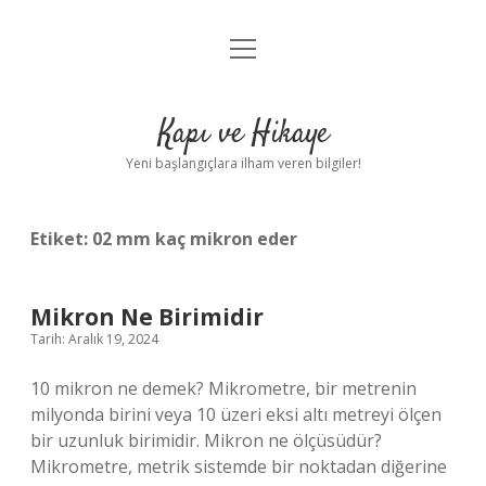
menüyü
Anasayfa
aç
Gizlilik Politikası
Kapı ve Hikaye
Yasal Uyarı
Yeni başlangıçlara ilham veren bilgiler!
Hakkımızda
Etiket:
02 mm kaç mikron eder
Mikron Ne Birimidir
Tarih: Aralık 19, 2024
10 mikron ne demek? Mikrometre, bir metrenin
milyonda birini veya 10 üzeri eksi altı metreyi ölçen
bir uzunluk birimidir. Mikron ne ölçüsüdür?
Mikrometre, metrik sistemde bir noktadan diğerine