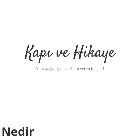
Kapı ve Hikaye
Yeni başlangıçlara ilham veren bilgiler!
 Nedir