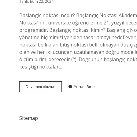
Tarih: Ekim 22, 2024
Baslangic noktası nedir? Başlangıç ​​Noktası Akademisi
Noktası’nın, üniversite öğrencilerine 21. yüzyıl bece
programıdır. Başlangıç noktası kimin? Başlangıç ​​No
yönetme biçimimizi yeniden tasarlamayı hedefleyen, 
noktası belli olan bitiş noktası belli olmayan düz çi
olan ve her iki ucundan uzatılamayan doğru modeller
ölçüm birimi derecedir (°). Doğrunun başlangıç noktası
kesiştiği noktalar,…
Başlangıç
Devamını okuyun
Yorum Bırak
Noktasına
Nedir
Sitemap