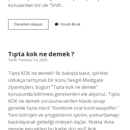
konulardan biri de “Shift…
Shift
Devamını okuyun
Yorum Bırak
insert
nedir
?
Tıpta kok ne demek ?
Tarih: Temmuz 14, 2026
Tıpta KOK ne demek? İlk bakışta basit, içerikte
oldukça tartışmalı bir konu Sevgili Medigate
ziyaretçileri, bugün “Tıpta kok ne demek”
konusunda bilinmesi gerekenleri ele alıyoruz. Tıpta
KOK ne demek sorusuna verilen klasik cevap
genelde fazla steril: “Kombine oral kontraseptifler.”
Yani östrojen ve progesteron içeren, yumurtlamayı
baskılayarak gebeliği önleyen ilaçlar. Nokta. Ama
mesele gerçekten bu kadar düz mü? Açık