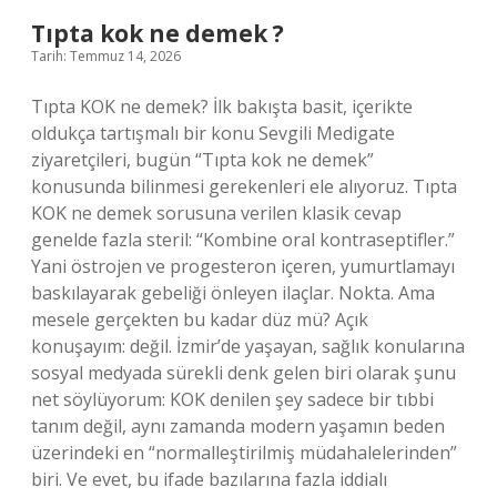
Tıpta kok ne demek ?
Tarih: Temmuz 14, 2026
Tıpta KOK ne demek? İlk bakışta basit, içerikte
oldukça tartışmalı bir konu Sevgili Medigate
ziyaretçileri, bugün “Tıpta kok ne demek”
konusunda bilinmesi gerekenleri ele alıyoruz. Tıpta
KOK ne demek sorusuna verilen klasik cevap
genelde fazla steril: “Kombine oral kontraseptifler.”
Yani östrojen ve progesteron içeren, yumurtlamayı
baskılayarak gebeliği önleyen ilaçlar. Nokta. Ama
mesele gerçekten bu kadar düz mü? Açık
konuşayım: değil. İzmir’de yaşayan, sağlık konularına
sosyal medyada sürekli denk gelen biri olarak şunu
net söylüyorum: KOK denilen şey sadece bir tıbbi
tanım değil, aynı zamanda modern yaşamın beden
üzerindeki en “normalleştirilmiş müdahalelerinden”
biri. Ve evet, bu ifade bazılarına fazla iddialı