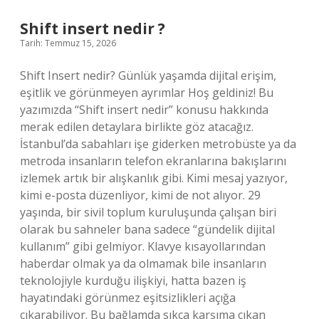
birlikte
yenmez
Shift insert nedir ?
?
Tarih: Temmuz 15, 2026
Shift Insert nedir? Günlük yaşamda dijital erişim,
eşitlik ve görünmeyen ayrımlar Hoş geldiniz! Bu
yazımızda “Shift insert nedir” konusu hakkında
merak edilen detaylara birlikte göz atacağız.
İstanbul’da sabahları işe giderken metrobüste ya da
metroda insanların telefon ekranlarına bakışlarını
izlemek artık bir alışkanlık gibi. Kimi mesaj yazıyor,
kimi e-posta düzenliyor, kimi de not alıyor. 29
yaşında, bir sivil toplum kuruluşunda çalışan biri
olarak bu sahneler bana sadece “gündelik dijital
kullanım” gibi gelmiyor. Klavye kısayollarından
haberdar olmak ya da olmamak bile insanların
teknolojiyle kurduğu ilişkiyi, hatta bazen iş
hayatındaki görünmez eşitsizlikleri açığa
çıkarabiliyor. Bu bağlamda sıkça karşıma çıkan