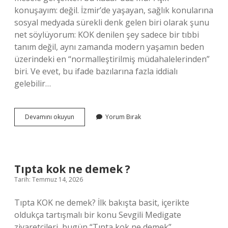
konuşayım: değil. İzmir’de yaşayan, sağlık konularına
sosyal medyada sürekli denk gelen biri olarak şunu
net söylüyorum: KOK denilen şey sadece bir tıbbi
tanım değil, aynı zamanda modern yaşamın beden
üzerindeki en “normalleştirilmiş müdahalelerinden”
biri. Ve evet, bu ifade bazılarına fazla iddialı
gelebilir…
Tıpta
Devamını okuyun
Yorum Bırak
kok
ne
demek
?
Tıpta kok ne demek ?
Tarih: Temmuz 14, 2026
Tıpta KOK ne demek? İlk bakışta basit, içerikte
oldukça tartışmalı bir konu Sevgili Medigate
ziyaretçileri, bugün “Tıpta kok ne demek”