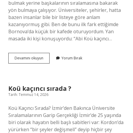
bulmak yerine başkalarının sıralamasına bakarak
yön bulmaya çalışıyor. Üniversiteler, şehirler, hatta
bazen insanlar bile bir listeye göre anlam
kazanıyormuş gibi. Ben de bunu ilk fark ettiğimde
Bornova’da küçük bir kafede oturuyordum. Yan
masada iki kişi konuşuyordu: “Abi Koü kaçıncı…
Koü
Devamını okuyun
Yorum Bırak
kaçıncı
sırada
?
Koü kaçıncı sırada ?
Tarih: Temmuz 14, 2026
Koü Kaçıncı Sırada? İzmir’den Bakınca Üniversite
Sıralamalarının Garip Gerçekliği İzmir’de 25 yaşında
biri olarak hayatın belli başlı sabitleri var: Kordon’da
yürürken “bir şeyler değişmeli” deyip hiçbir şey