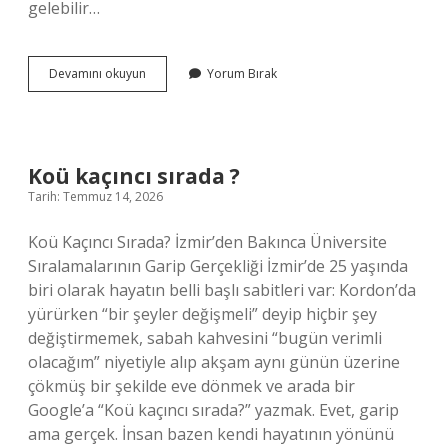
gelebilir…
Tıpta
Devamını okuyun
Yorum Bırak
kok
ne
demek
?
Koü kaçıncı sırada ?
Tarih: Temmuz 14, 2026
Koü Kaçıncı Sırada? İzmir’den Bakınca Üniversite
Sıralamalarının Garip Gerçekliği İzmir’de 25 yaşında
biri olarak hayatın belli başlı sabitleri var: Kordon’da
yürürken “bir şeyler değişmeli” deyip hiçbir şey
değiştirmemek, sabah kahvesini “bugün verimli
olacağım” niyetiyle alıp akşam aynı günün üzerine
çökmüş bir şekilde eve dönmek ve arada bir
Google’a “Koü kaçıncı sırada?” yazmak. Evet, garip
ama gerçek. İnsan bazen kendi hayatının yönünü