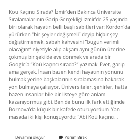
Koü Kaçıncı Sırada? İzmir’den Bakınca Üniversite
Sıralamalarının Garip Gerçekliği İzmir’de 25 yaşında
biri olarak hayatın belli başlı sabitleri var: Kordon’da
yürürken “bir şeyler değişmeli” deyip hiçbir şey
değiştirmemek, sabah kahvesini “bugün verimli
olacağım” niyetiyle alıp akşam aynı günün üzerine
çökmüş bir şekilde eve dönmek ve arada bir
Google’a “Koü kaçıncı sırada?” yazmak. Evet, garip
ama gerçek. İnsan bazen kendi hayatının yönünü
bulmak yerine başkalarının sıralamasına bakarak
yön bulmaya çalışıyor. Üniversiteler, şehirler, hatta
bazen insanlar bile bir listeye göre anlam
kazanıyormuş gibi. Ben de bunu ilk fark ettiğimde
Bornova’da küçük bir kafede oturuyordum. Yan
masada iki kişi konuşuyordu: “Abi Koü kaçıncı…
Koü
Devamını okuyun
Yorum Bırak