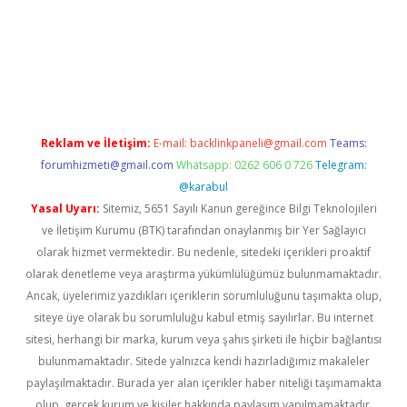
t yeni giriş adresi
betexper.xyz
Reklam ve İletişim:
E-mail:
backlinkpaneli@gmail.com
Teams:
forumhizmeti@gmail.com
Whatsapp: 0262 606 0 726
Telegram:
@karabul
Yasal Uyarı:
Sitemiz, 5651 Sayılı Kanun gereğince Bilgi Teknolojileri
ve İletişim Kurumu (BTK) tarafından onaylanmış bir Yer Sağlayıcı
olarak hizmet vermektedir. Bu nedenle, sitedeki içerikleri proaktif
olarak denetleme veya araştırma yükümlülüğümüz bulunmamaktadır.
Ancak, üyelerimiz yazdıkları içeriklerin sorumluluğunu taşımakta olup,
siteye üye olarak bu sorumluluğu kabul etmiş sayılırlar. Bu internet
sitesi, herhangi bir marka, kurum veya şahıs şirketi ile hiçbir bağlantısı
bulunmamaktadır. Sitede yalnızca kendi hazırladığımız makaleler
paylaşılmaktadır. Burada yer alan içerikler haber niteliği taşımamakta
olup, gerçek kurum ve kişiler hakkında paylaşım yapılmamaktadır.