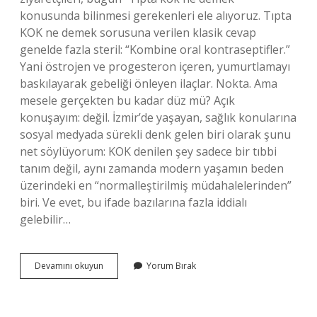
konusunda bilinmesi gerekenleri ele alıyoruz. Tıpta
KOK ne demek sorusuna verilen klasik cevap
genelde fazla steril: “Kombine oral kontraseptifler.”
Yani östrojen ve progesteron içeren, yumurtlamayı
baskılayarak gebeliği önleyen ilaçlar. Nokta. Ama
mesele gerçekten bu kadar düz mü? Açık
konuşayım: değil. İzmir’de yaşayan, sağlık konularına
sosyal medyada sürekli denk gelen biri olarak şunu
net söylüyorum: KOK denilen şey sadece bir tıbbi
tanım değil, aynı zamanda modern yaşamın beden
üzerindeki en “normalleştirilmiş müdahalelerinden”
biri. Ve evet, bu ifade bazılarına fazla iddialı
gelebilir…
Tıpta
Devamını okuyun
Yorum Bırak
kok
ne
demek
?