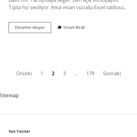
basit mi? Tartışmaya değer. Ben açık konuşayım:
Tıpta hız seviliyor. Ama insan vücudu Excel tablosu…
Kontrast
Devamını okuyun
Yorum Bırak
madde
vücuttan
kaç
saatte
atılır
?
Yazı
Önceki
1
2
3
…
179
Sonraki
sayfalaması
Sitemap
Sidebar
Son Yazılar