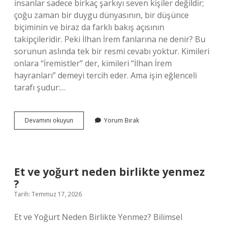
insanlar sadece birkaç şarkıyı seven kişiler değildir;
çoğu zaman bir duygu dünyasının, bir düşünce
biçiminin ve biraz da farklı bakış açısının
takipçileridir. Peki İlhan İrem fanlarına ne denir? Bu
sorunun aslında tek bir resmi cevabı yoktur. Kimileri
onlara “İremistler” der, kimileri “İlhan İrem
hayranları” demeyi tercih eder. Ama işin eğlenceli
tarafı şudur:…
İlhan
Devamını okuyun
Yorum Bırak
İrem
fanlarına
ne
denir
?
Et ve yoğurt neden birlikte yenmez
?
Tarih: Temmuz 17, 2026
Et ve Yoğurt Neden Birlikte Yenmez? Bilimsel