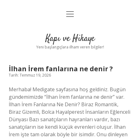
menüyü
Anasayfa
aç
Gizlilik Politikası
Kapı ve Hikaye
Yasal Uyarı
Yeni başlangıçlara ilham veren bilgiler!
Hakkımızda
Kapı
İlhan İrem fanlarına ne denir ?
Tarih: Temmuz 19, 2026
ve
Merhaba! Medigate sayfasına hoş geldiniz. Bugün
Hikaye
gündemimizde “İlhan İrem fanlarına ne denir” var.
İlhan İrem Fanlarına Ne Denir? Biraz Romantik,
Yazılar
Biraz Gizemli, Bolca Hayalperest İnsanların Eğlenceli
Dünyası Bazı sanatçıların hayranları vardır, bazı
sanatçıların ise kendi küçük evrenleri oluşur. İlhan
İrem işte tam olarak böyle bir isimdir. Onu dinleyen