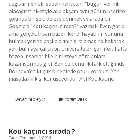
değiştirmemek, sabah kahvesini “bugün verimli
olacağım” niyetiyle alıp akşam aynı günün üzerine
çökmüş bir şekilde eve dönmek ve arada bir
Google’a “Koü kaçıncı sırada?” yazmak. Evet, garip
ama gerçek. İnsan bazen kendi hayatının yönünü
bulmak yerine başkalarının sıralamasına bakarak
yön bulmaya çalışıyor. Üniversiteler, şehirler, hatta
bazen insanlar bile bir listeye göre anlam
kazanıyormuş gibi. Ben de bunu ilk fark ettiğimde
Bornova’da küçük bir kafede oturuyordum. Yan
masada iki kişi konuşuyordu: “Abi Koü kaçıncı…
Koü
Devamını okuyun
Yorum Bırak
kaçıncı
sırada
?
Koü kaçıncı sırada ?
Tarih: Temmuz 14, 2026