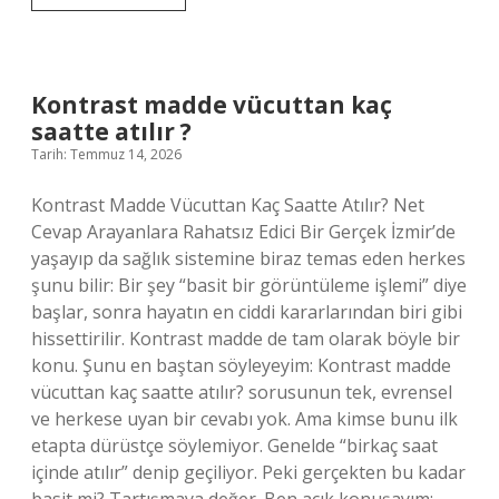
kaçıncı
sırada
?
Kontrast madde vücuttan kaç
saatte atılır ?
Tarih: Temmuz 14, 2026
Kontrast Madde Vücuttan Kaç Saatte Atılır? Net
Cevap Arayanlara Rahatsız Edici Bir Gerçek İzmir’de
yaşayıp da sağlık sistemine biraz temas eden herkes
şunu bilir: Bir şey “basit bir görüntüleme işlemi” diye
başlar, sonra hayatın en ciddi kararlarından biri gibi
hissettirilir. Kontrast madde de tam olarak böyle bir
konu. Şunu en baştan söyleyeyim: Kontrast madde
vücuttan kaç saatte atılır? sorusunun tek, evrensel
ve herkese uyan bir cevabı yok. Ama kimse bunu ilk
etapta dürüstçe söylemiyor. Genelde “birkaç saat
içinde atılır” denip geçiliyor. Peki gerçekten bu kadar