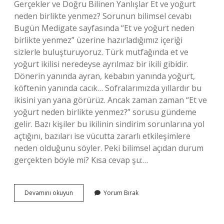
Gerçekler ve Doğru Bilinen Yanlışlar Et ve yoğurt
neden birlikte yenmez? Sorunun bilimsel cevabı
Bugün Medigate sayfasında “Et ve yoğurt neden
birlikte yenmez” üzerine hazırladığımız içeriği
sizlerle buluşturuyoruz. Türk mutfağında et ve
yoğurt ikilisi neredeyse ayrılmaz bir ikili gibidir.
Dönerin yanında ayran, kebabın yanında yoğurt,
köftenin yanında cacık… Sofralarımızda yıllardır bu
ikisini yan yana görürüz. Ancak zaman zaman “Et ve
yoğurt neden birlikte yenmez?” sorusu gündeme
gelir. Bazı kişiler bu ikilinin sindirim sorunlarına yol
açtığını, bazıları ise vücutta zararlı etkileşimlere
neden olduğunu söyler. Peki bilimsel açıdan durum
gerçekten böyle mi? Kısa cevap şu:…
Et
Devamını okuyun
Yorum Bırak
ve
yoğurt
neden